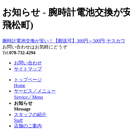
お知らせ - 腕時計電池交換が安
飛松町)
腕時計電池交換が安い！【郵送可】300円～500円| ヤスカワ
お問い合わせはお気軽にどうぞ
Tel.
078-732-4294
お問い合わせ
サイトマップ
トップページ
Home
サービス／メニュー
Service／Menu
お知らせ
Message
スタッフの紹介
Staff
店舗のご案内